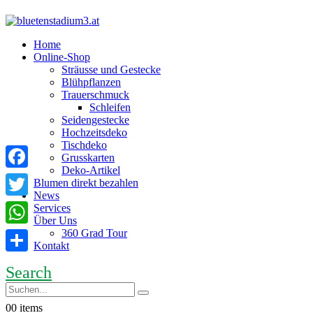
Home
Online-Shop
Sträusse und Gestecke
Blühpflanzen
Trauerschmuck
Schleifen
Seidengestecke
Hochzeitsdeko
Tischdeko
Grusskarten
Deko-Artikel
Facebook
Blumen direkt bezahlen
News
Twitter
Services
Über Uns
360 Grad Tour
WhatsApp
Kontakt
Teilen
Search
0
0 items