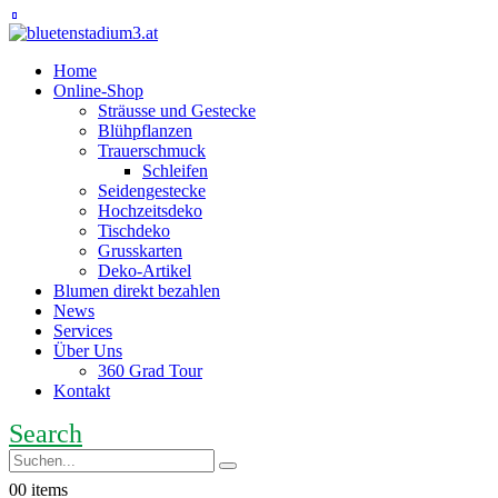
Home
Online-Shop
Sträusse und Gestecke
Blühpflanzen
Trauerschmuck
Schleifen
Seidengestecke
Hochzeitsdeko
Tischdeko
Grusskarten
Deko-Artikel
Blumen direkt bezahlen
News
Services
Über Uns
360 Grad Tour
Kontakt
Search
0
0 items